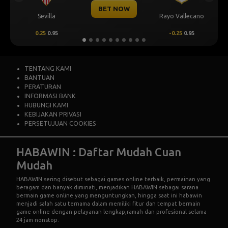
BET NOW
Sevilla
Rayo Vallecano
0.25
0.95
-0.25
0.95
TENTANG KAMI
BANTUAN
PERATURAN
INFORMASI BANK
HUBUNGI KAMI
KEBIJAKAN PRIVASI
PERSETUJUAN COOKIES
HABAWIN : Daftar Mudah Cuan
Mudah
HABAWIN sering disebut sebagai games online terbaik, permainan yang
beragam dan banyak diminati, menjadikan
HABAWIN
sebagai sarana
bermain game online yang menguntungkan, hingga saat ini habawin
menjadi salah satu ternama dalam memiliki fitur dan tempat bermain
game online dengan pelayanan lengkap,ramah dan profesional selama
24 jam nonstop.