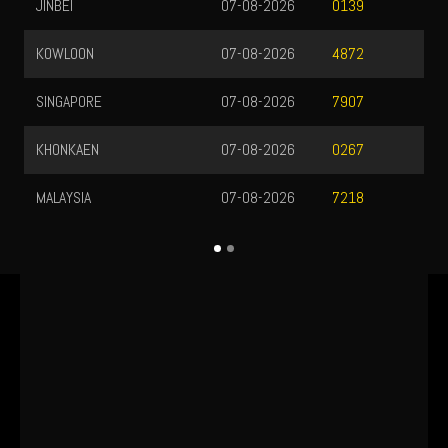
JINBEI
07-08-2026
0139
KOWLOON
07-08-2026
4872
SINGAPORE
07-08-2026
7907
KHONKAEN
07-08-2026
0267
MALAYSIA
07-08-2026
7218