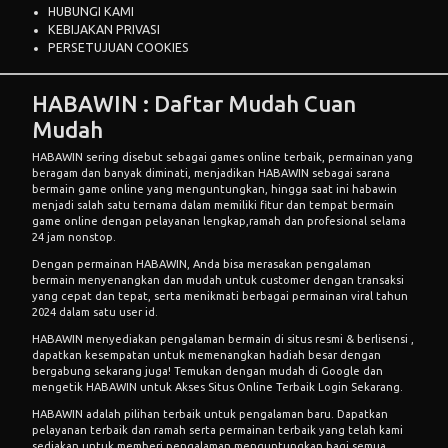
HUBUNGI KAMI
KEBIJAKAN PRIVASI
PERSETUJUAN COOKIES
HABAWIN : Daftar Mudah Cuan
Mudah
HABAWIN sering disebut sebagai games online terbaik, permainan yang
beragam dan banyak diminati, menjadikan
HABAWIN
sebagai sarana
bermain game online yang menguntungkan, hingga saat ini habawin
menjadi salah satu ternama dalam memiliki fitur dan tempat bermain
game online dengan pelayanan lengkap,ramah dan profesional selama
24 jam nonstop.
Dengan permainan HABAWIN, Anda bisa merasakan pengalaman
bermain menyenangkan dan mudah untuk customer dengan transaksi
yang cepat dan tepat, serta menikmati berbagai permainan viral tahun
2024 dalam satu user id.
HABAWIN menyediakan pengalaman bermain di situs resmi & berlisensi ,
dapatkan kesempatan untuk memenangkan hadiah besar dengan
bergabung sekarang juga! Temukan dengan mudah di Google dan
mengetik HABAWIN untuk Akses Situs Online Terbaik Login Sekarang.
HABAWIN adalah pilihan terbaik untuk pengalaman baru. Dapatkan
pelayanan terbaik dan ramah serta permainan terbaik yang telah kami
sediakan untuk memberi pengalaman menguntungkan bagi semua