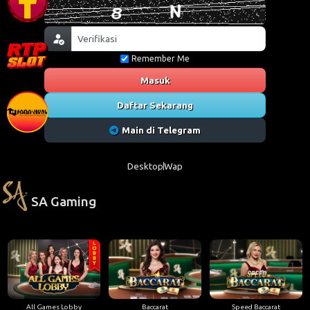
Remember Me
Masuk
Daftar Sekarang
Main di Telegram
Desktop
Wap
SA Gaming
All Games Lobby
Baccarat
Speed Baccarat