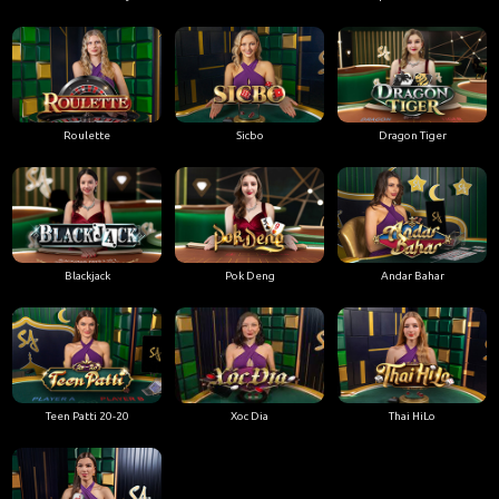
Roulette
Sicbo
Dragon Tiger
Blackjack
Pok Deng
Andar Bahar
Teen Patti 20-20
Xoc Dia
Thai HiLo