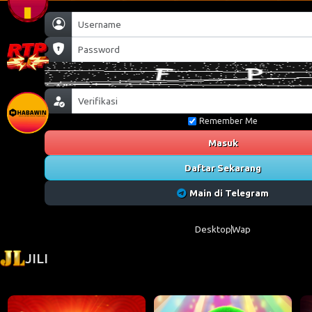
Remember Me
Masuk
Daftar Sekarang
Main di Telegram
Desktop
Wap
JILI