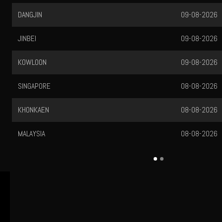
HONGKONG
08-08-2026
TOTO WUHAN
09-08-2026