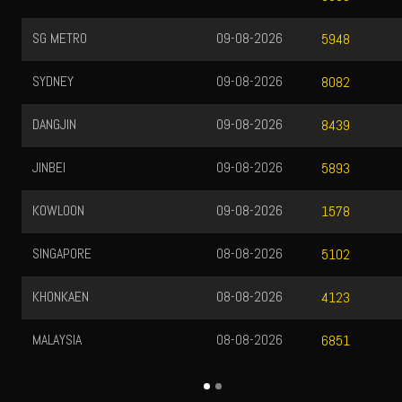
SG METRO
09-08-2026
5948
SYDNEY
09-08-2026
8082
DANGJIN
09-08-2026
8439
JINBEI
09-08-2026
5893
KOWLOON
09-08-2026
1578
SINGAPORE
08-08-2026
5102
KHONKAEN
08-08-2026
4123
MALAYSIA
08-08-2026
6851