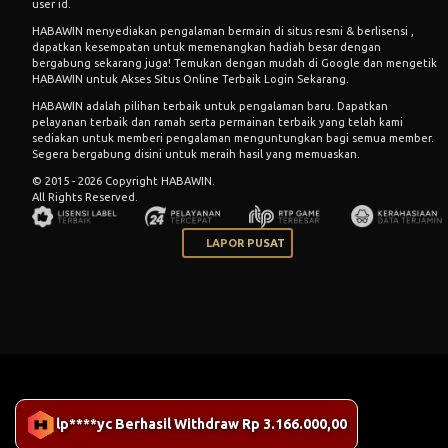
user id.
HABAWIN menyediakan pengalaman bermain di situs resmi & berlisensi ,
dapatkan kesempatan untuk memenangkan hadiah besar dengan
bergabung sekarang juga! Temukan dengan mudah di Google dan mengetik
HABAWIN untuk Akses Situs Online Terbaik Login Sekarang.
HABAWIN adalah pilihan terbaik untuk pengalaman baru. Dapatkan
pelayanan terbaik dan ramah serta permainan terbaik yang telah kami
sediakan untuk memberi pengalaman menguntungkan bagi semua member.
Segera bergabung disini untuk meraih hasil yang memuaskan.
© 2015 - 2026 Copyright HABAWIN.
All Rights Reserved.
LAPOR PUSAT
lp****yc Berhasil Withdraw Rp 3.166.000,00