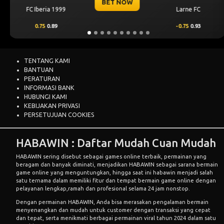
BET NOW
Larne FC
Sevilla
-0.75
0.93
0.25
0.95
TENTANG KAMI
BANTUAN
PERATURAN
INFORMASI BANK
HUBUNGI KAMI
KEBIJAKAN PRIVASI
PERSETUJUAN COOKIES
HABAWIN : Daftar Mudah Cuan Mudah
HABAWIN sering disebut sebagai games online terbaik, permainan yang
beragam dan banyak diminati, menjadikan
HABAWIN
sebagai sarana bermain
game online yang menguntungkan, hingga saat ini habawin menjadi salah
satu ternama dalam memiliki fitur dan tempat bermain game online dengan
pelayanan lengkap,ramah dan profesional selama 24 jam nonstop.
Dengan permainan HABAWIN, Anda bisa merasakan pengalaman bermain
menyenangkan dan mudah untuk customer dengan transaksi yang cepat
dan tepat, serta menikmati berbagai permainan viral tahun 2024 dalam satu