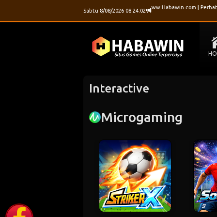
Link Aktif : www.Habawin.com | Perhatikan N
Sabtu 8/08/2026 08:24:03
HO
Interactive
Microgaming