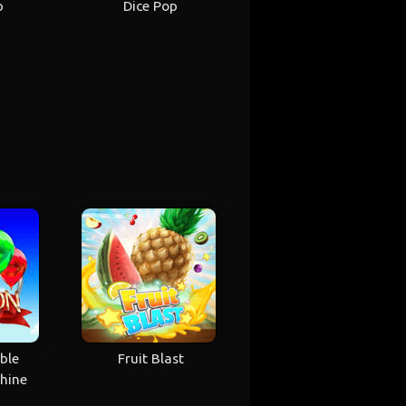
p
Dice Pop
ble
Fruit Blast
hine