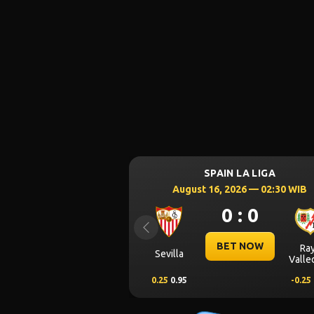
7/8/20
UEFA CHAMPIONS LEAGUE QUALIF
August 12, 2026 — 01:30 WIB
0 : 0
Previous
BET NOW
SK Sturm
Fener
Graz
-0.5
0.95
0.5
0