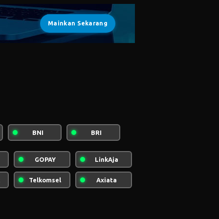
Mainkan Sekarang
BNI
BRI
GOPAY
LinkAja
Telkomsel
Axiata