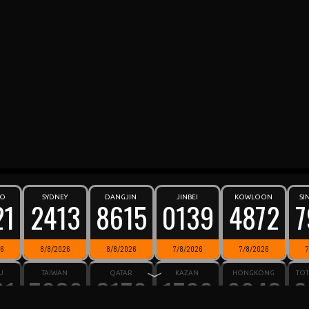
RO
SYDNEY
DANGJIN
JINBEI
KOWLOON
SI
21
2413
8615
0139
4872
7
26
8/8/2026
8/8/2026
7/8/2026
7/8/2026
7
U
TAIWAN
QATAR
KAZAN
HONGKONG
TO
81
5838
3158
1598
9943
2