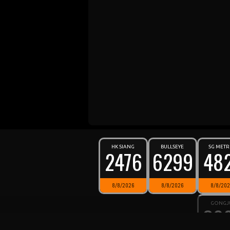
HK SIANG
BULLSEYE
SG MET
2476
6299
48
8/8/2026
8/8/2026
8/8/20
GONGJ
30