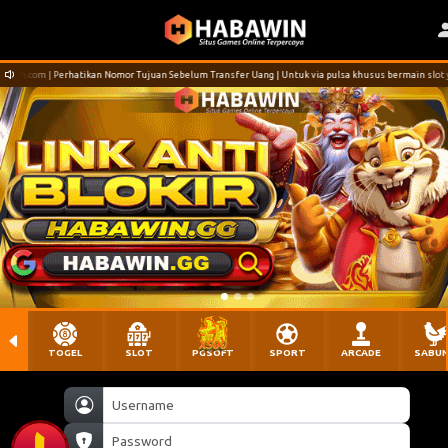
win.com | Perhatikan Nomor Tujuan Sebelum Transfer Uang | Untuk via pulsa khusus bermain slot y
TOGEL
SLOT
PGSOFT
SPORT
ARCADE
SABU