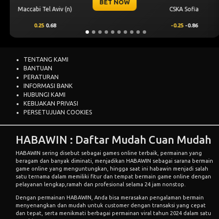
BET NOW
CSKA Sofia
Lincoln Red Imps (n)
-0.25
-0.86
-0.75
-0.90
TENTANG KAMI
BANTUAN
PERATURAN
INFORMASI BANK
HUBUNGI KAMI
KEBIJAKAN PRIVASI
PERSETUJUAN COOKIES
HABAWIN : Daftar Mudah Cuan Mudah
HABAWIN sering disebut sebagai games online terbaik, permainan yang
beragam dan banyak diminati, menjadikan
HABAWIN
sebagai sarana bermain
game online yang menguntungkan, hingga saat ini habawin menjadi salah
satu ternama dalam memiliki fitur dan tempat bermain game online dengan
pelayanan lengkap,ramah dan profesional selama 24 jam nonstop.
Dengan permainan HABAWIN, Anda bisa merasakan pengalaman bermain
menyenangkan dan mudah untuk customer dengan transaksi yang cepat
dan tepat, serta menikmati berbagai permainan viral tahun 2024 dalam satu