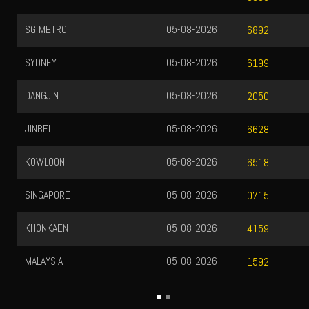
SG METRO
05-08-2026
6892
SYDNEY
05-08-2026
6199
DANGJIN
05-08-2026
2050
JINBEI
05-08-2026
6628
KOWLOON
05-08-2026
6518
SINGAPORE
05-08-2026
0715
KHONKAEN
05-08-2026
4159
MALAYSIA
05-08-2026
1592